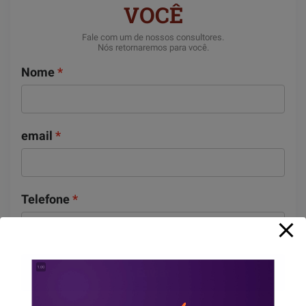
VOCÊ
Fale com um de nossos consultores.
Nós retornaremos para você.
Nome
email
Telefone
Enviar